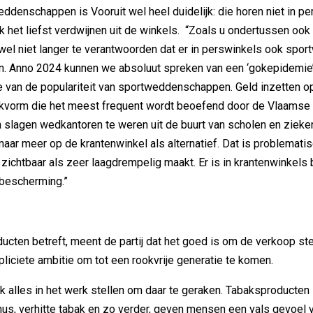
ddenschappen is Vooruit wel heel duidelijk: die horen niet in p
ook het liefst verdwijnen uit de winkels. “Zoals u ondertussen ook
nwel niet langer te verantwoorden dat er in perswinkels ook sp
 Anno 2024 kunnen we absoluut spreken van een ‘gokepidemie’
van de populariteit van sportweddenschappen. Geld inzetten o
kvorm die het meest frequent wordt beoefend door de Vlaamse 
n slagen wedkantoren te weren uit de buurt van scholen en zieken
aar meer op de krantenwinkel als alternatief. Dat is problemati
ichtbaar als zeer laagdrempelig maakt. Er is in krantenwinkels
 bescherming.”
cten betreft, meent de partij dat het goed is om de verkoop ste
pliciete ambitie om tot een rookvrije generatie te komen.
 alles in het werk stellen om daar te geraken. Tabaksproducten
us, verhitte tabak en zo verder, geven mensen een vals gevoel v