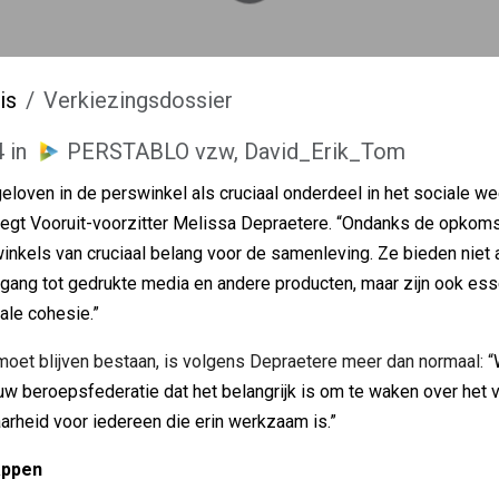
is
Verkiezingsdossier
4
in
PERSTABLO vzw, David_Erik_Tom
k geloven in de perswinkel als cruciaal onderdeel in het sociale w
zegt Vooruit-voorzitter Melissa Depraetere. “Ondanks de opkomst
inkels van cruciaal belang voor de samenleving. Ze bieden niet 
gang tot gedrukte media en andere producten, maar zijn ook esse
ale cohesie.”
oet blijven bestaan, is volgens Depraetere meer dan normaal: “
uw beroepsfederatie dat het belangrijk is om te waken over het 
arheid voor iedereen die erin werkzaam is.”
appen