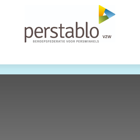
nementen
Wie zijn we?
Help
PASSage
B18