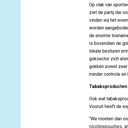
Op vlak van sportwe
ziet de partij die 
vinden wij het eve
worden aangeboden.
de enorme toename 
is bovendien de go
lokale besturen eri
goksector zich alsm
gokken zowel zeer z
minder controle en
Tabaksproducten
Ook wat tabaksprodu
Vooruit heeft de ex
“We moeten dan ook
nicotinepouches,
sn