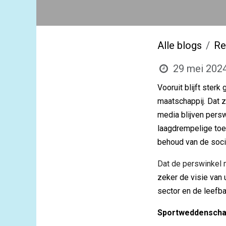
Alle blogs
Re
29 mei 202
Vooruit blijft ster
maatschappij. Dat 
media blijven persw
laagdrempelige toe
behoud van de soci
Dat de perswinkel m
zeker de visie van 
sector en de leefba
Sportweddensch