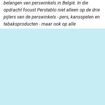
belangen van perswinkels in België. In die
opdracht focust Perstablo niet alleen op de drie
pijlers van de perswinkels - pers, kansspelen en
tabaksproducten - maar ook op alle
economische nevenactiviteiten die de moderne
perswinkel aanbiedt. Perstablo gelooft in het
cruciale belang van de perswinkel in de
hedendaagse maatschappij.
Contacteer Ons
Lid worden
info@perstablo.be