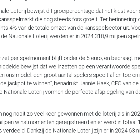
ale Loterij bewijst dit groeipercentage dat het kiest voo
kansspelmarkt die nog steeds fors groeit. Ter herinnering: 
chts 4% van de totale omzet van de kansspelsector uit. Voo
 de Nationale Loterij werden er in 2024 318,9 miljoen sp
zet per spelmoment blijft onder de 5 euro, en bedraagt m
middelde bewijst dat we inzetten op een verantwoorde spe
en ons model: een groot aantal spelers speelt af en toe en
e jackpot te winnen”, benadrukt Jannie Haek, CEO van de N
e Nationale Loterij vormen de perfecte afspiegeling van d
nog nooit zo veel keer gewonnen met de loterij als in 20
ljoen winstmomenten geregistreerd en er werd in totaal 1
 verdeeld. Dankzij de Nationale Loterij zijn er in 2024 63 