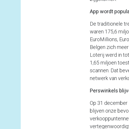
App wordt popula
De traditionele t
waren 175,6 milj
EuroMillions, Eur
Belgen zich meer 
Loterij werd in t
1,65 miljoen toes
scannen. Dat beves
netwerk van verk
Perswinkels blij
Op 31 december 2
blijven onze bevo
verkooppuntennetw
vertegenwoordigt 