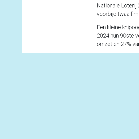
Nationale Loterij
voorbije twaalf 
Een kleine knipoog
2024 hun 90ste ve
omzet en 27% van
Lotto blijft popul
Wat het aantal sp
gelijke voet met 
miljoen euro. In d
hun groeipad vol
trekkingsplan ste
in
Reis