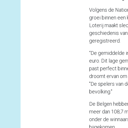
Volgens de Nation
groei binnen een 
Loterij maakt sle
geschiedenis van
geregistreerd.
“De gemiddelde in
euro. Dit lage ge
past perfect binn
droomt ervan om d
"De spelers van d
bevolking."
De Belgen hebben 
meer dan 108,7 mi
onder de winnaars
bijgekomen.