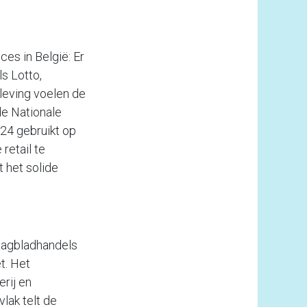
es in België: Er
s Lotto,
nleving voelen de
de Nationale
024 gebruikt op
retail te
t het solide
dagbladhandels
t. Het
erij en
lak telt de