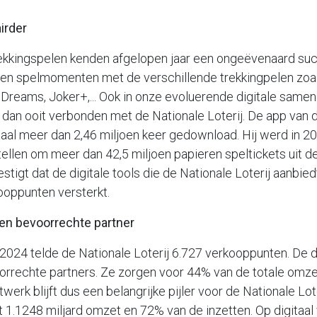
irder
rekkingspelen kenden afgelopen jaar een ongeëvenaard succ
oen spelmomenten met de verschillende trekkingpelen zoal
oDreams, Joker+,... Ook in onze evoluerende digitale same
dan ooit verbonden met de Nationale Loterij. De app van 
otaal meer dan 2,46 miljoen keer gedownload. Hij werd in 2
tellen om meer dan 42,5 miljoen papieren speltickets uit de 
tigt dat de digitale tools die de Nationale Loterij aanbied
ooppunten versterkt.
ven bevoorrechte partner
024 telde de Nationale Loterij 6.727 verkooppunten. De 
orrechte partners. Ze zorgen voor 44% van de totale omze
erk blijft dus een belangrijke pijler voor de Nationale Lot
1.1248 miljard omzet en 72% van de inzetten. Op digitaal v