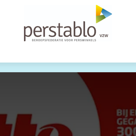
nementen
Wie zijn we?
Help
PASSage
B18