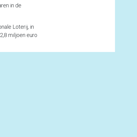
ren in de
nale Loterij, in
2,8 miljoen euro
staat ongeveer op
een bedrag van 489
tant loterijspelen
zet van de andere