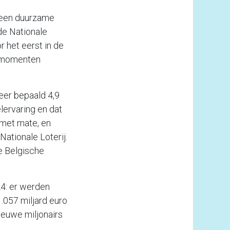
r een duurzame
de Nationale
r het eerst in de
elmomenten
eer bepaald 4,9
lervaring en dat
 met mate, en
ationale Loterij.
e Belgische
24: er werden
.057 miljard euro
nieuwe miljonairs