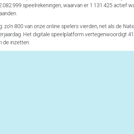
 2.082.999 speelrekeningen, waarvan er 1.131.425 actief wa
maanden.
: zo’n 800 van onze online spelers vierden, net als de Natio
rjaardag. Het digitale speelplatform vertegenwoordigt 41
 de inzetten.
airste
elmomenten betreft was Lotto het populairste spel, maar 
EuroMillions. In termen van omzet behaalde EuroMillions 
e lijn van verwachting bleven ook de krasbiljetten en de ins
gen en zorgden ze voor een omzet van 486 miljoen. De om
eg, met name dankzij EuroDreams, tot 144 miljoen.