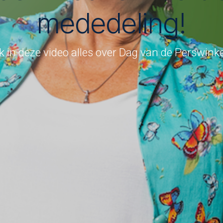
mededeling!
 in deze video alles over Dag van de Perswink