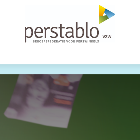
nementen
Wie zijn we?
Help
PASSage
B18