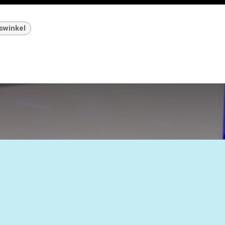
swinkel
bezoek bij Distri