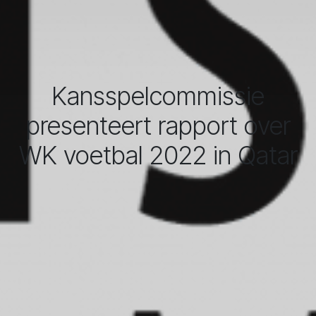
Kansspelcommissie
presenteert rapport over
WK voetbal 2022 in Qatar