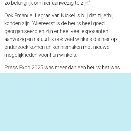
zo belangrijk om hier aanwezig te zijn.”
Ook Emanuel Legras van Nickel is blij dat zij erbij
konden zijn: “Allereerst is de beurs heel goed
georganiseerd en zijn er heel veel exposanten
aanwezig en natuurlijk ook veel winkels die hier op
onderzoek komen en kennismaken met nieuwe
mogelijkheden voor hun winkels.
Press Expo 2025 was meer dan een beurs: het was
een teken van herwonnen dynamiek binnen de sector.
Een plek waar inspiratie, netwerking en
toekomstplannen samenkwamen — en een eerste
stap naar meer.