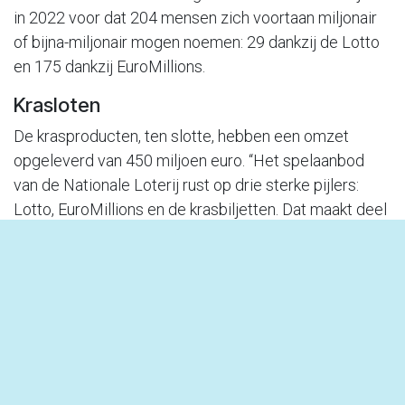
in 2022 voor dat 204 mensen zich voortaan miljonair
of bijna-miljonair mogen noemen: 29 dankzij de Lotto
en 175 dankzij EuroMillions.
Krasloten
De krasproducten, ten slotte, hebben een omzet
opgeleverd van 450 miljoen euro. “Het spelaanbod
van de Nationale Loterij rust op drie sterke pijlers:
Lotto, EuroMillions en de krasbiljetten. Dat maakt deel
uit van onze diversificatiestrategie, waardoor we
zowel een duurzame groei kunnen verwezenlijken als
bestendig zijn in geval van onvoorziene evolutie
binnen één van deze pijlers. De afgelopen jaren
hebben wij hard gewerkt aan onze krasbiljetten om
die pijler van een duurzame groei te kunnen
verzekeren. Vandaag hebben we dat doel bereikt”, zo
luidt de analyse van Gedelegeerd Bestuurder Jannie